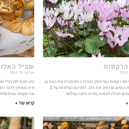
הרקפות
שביל האלו
פברואר 20, 2024
חת רקפות ועדינותן הוורודה המנקדת את החורש,
זהו חורף לא רגיל וא
משובב את הנפש ומרחיב את הלב. לפניכם המלצות על 3
אינו ממתין לדבר וה
בהם תוכלו לצפות בפרח היפה במלוא
אני מקווה שהמסלול 
»
קראו עוד »