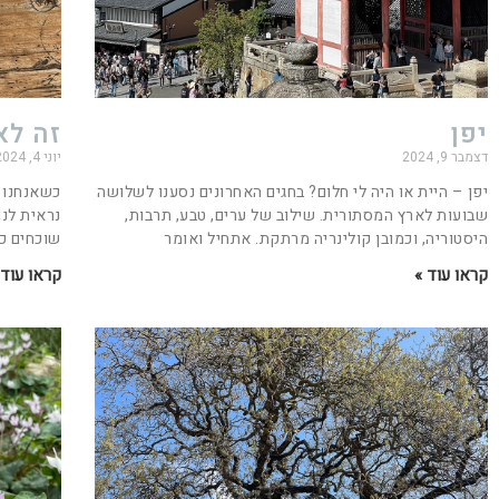
יפן
זה לא
דצמבר 9, 2024
יוני 4, 2024
יפן – היית או היה לי חלום? בחגים האחרונים נסענו לשלושה
כשאנחנו 
שבועות לארץ המסתורית. שילוב של ערים, טבע, תרבות,
נראית לנו
היסטוריה, וכמובן קולינריה מרתקת. אתחיל ואומר
שוכחים כמ
קראו עוד »
קראו עוד 