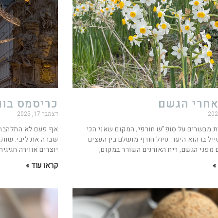
אחרי הגשם
כריסמס בוו
דצמבר 17, 2025
 מבשרים על סופ"ש חורפי, המקום שאני הכי
אף פעם לא התלהבתי
יל בו הוא היער. טיול חורף מושלם בין העצים
שברה את ליבי. שווקי
מפני הגשם, ריח האורנים השורר במקום,
יוצרים אווירה חגיגי
»
קראו עוד »