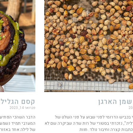
שמן הארגן
קסם הגליל 
פברואר 14, 2023
בכביש הדרומי לפני שבוע על פני השלט של
הדבר השהכי הפתיע א
ליה", נזכרתי בסטורי של רות שדה שביקרה שם לא
המערבי תמיד נשמע ר
תבות קצרה וחיבור נולד. חוות
של לילה אחד באזור