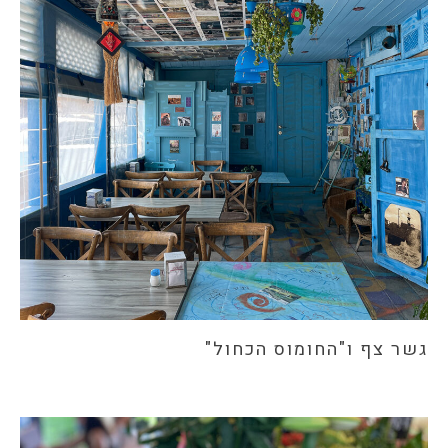
גשר צף ו"החומוס הכחול"