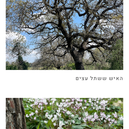
האיש ששתל עצים