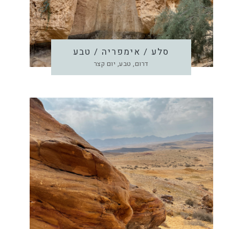
סלע / אימפריה / טבע
דרום, טבע, יום קצר