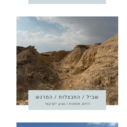
שביל / החבצלות / המרגש
דרום, אומנות / טבע, יום קצר