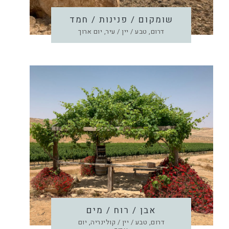
שומקום / פנינות / חמד
דרום, טבע / יין / עיר, יום ארוך
אבן / רוח / מים
דרום, טבע / יין / קולינריה, יום