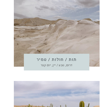
תות / חולות / טמיר
דרום, טבע / יין, יום קצר