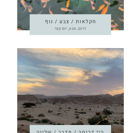
חקלאות / צבע / נוף
דרום, טבע, יום קצר
היי דרומה / מדבר / שלווה