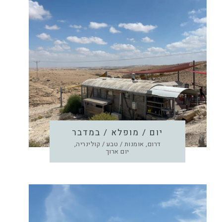
יום / מופלא / במדבר
דרום, אומנות / טבע / קולינריה,
יום ארוך