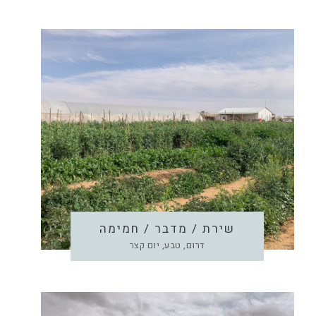
שירת / מדבר / חמימה
דרום, טבע, יום קצר