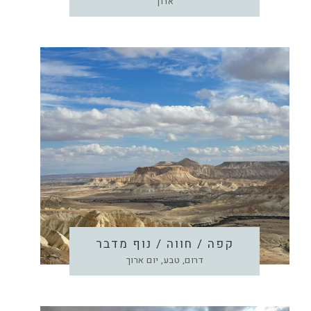
ארוך
קפה / חווה / נוף מדבר
דרום, טבע, יום ארוך