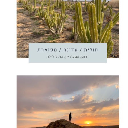
חולית / עדינה / מפוארת
דרום, טבע / יין, כולל לילה