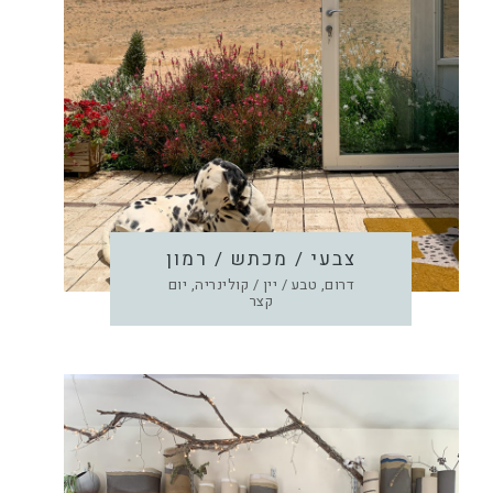
צבעי / מכתש / רמון
דרום, טבע / יין / קולינריה, יום
קצר