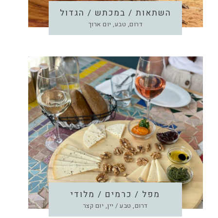
השתאות / במכתש / הגדול
דרום, טבע, יום ארוך
מפל / כרמים / מלודי
דרום, טבע / יין, יום קצר