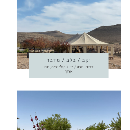
יקב / בלב / מדבר
דרום, טבע / יין / קולינריה, יום
ארוך