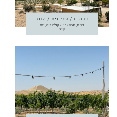
כרמים / עצי זית / הנגב
דרום, טבע / יין / קולינריה, יום
קצר