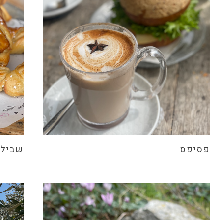
פסיפס
שביל 