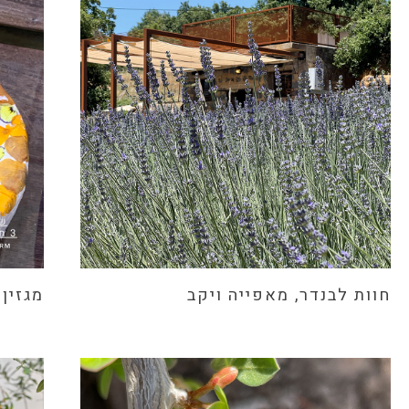
חוות לבנדר, מאפייה ויקב
מגזין Sunny Side Up – גיליון שבוע