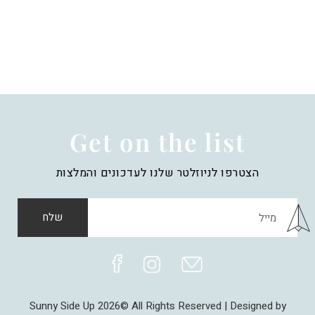
המרפסת / פינוק / טבעי
צפון, יין / מפנק / קולינריה, יום
קצר
Get on the list
הצטרפו לניוזלטר שלנו לעדכונים והמלצות
שלח
Sunny Side Up 2026© All Rights Reserved | Designed by