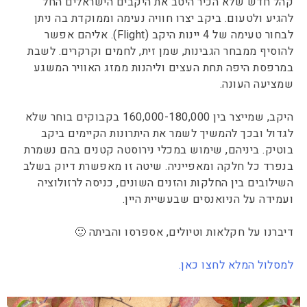
קהל חדש שלא הכיר היטב את היקבים הישראלים החל
להגיע ולטעום. ביקב יצרו חוויה נעימה וממוקדת בה ניתן
לבחור טעימה של 4 יינות היקב (Flight). אליהם אפשר
להוסיף ממבחר הגבינות, שמן זית, לחמים וקרקרים. לשבת
במרפסת היפה תחת העצים וליהנות ממזג האוויר המשגע
שמציעה העונה.
היקב, שמייצר בין 160,000-180,000 בקבוקים בוחר שלא
לגדול ובכך להמשיך לשמר את היתרונות הקיימים ביקב
בוטיק. ביניהם, שימוש במכלי נירוסטה קטנים בהם נשמרת
בנפרד כל חלקה ומאפייניה. שיטה זו מאפשרת דיוק בשלב
השילובים בין החלקות והזנים השונים, כניסה לרזולוציה
ועמידה על הניואנסים שבעשיית היין.
דיברנו על חקלאות וטיולים, אספרסו והביתה 🙂
למסלול המלא לחצו כאן.