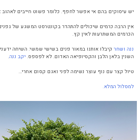
יש עיסוקים בהם אי אפשר לחפף. כלומר פשוט חייבים לאהוב את
אין הרבה כרמים שיכולים להתהדר בקונטרסט המשגע של גפנים
הכרמים המשתרעות לאין קץ.
ננה ושחר
קיבלו אותנו במאור פנים בשישי שמשי. השיחה ידעני
השנין בלאן הלבן והקסיופיאה האדום. לא לפספס.
יקב ננה
.
טיול קצר עם נוף עוצר נשימה לפני ואגם קסום אחרי…
למסלול המלא.