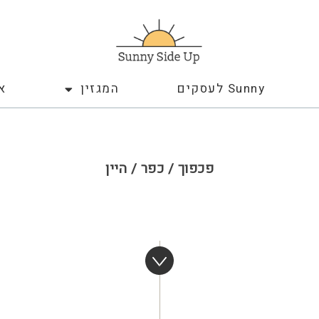
Sunny לעסקים
המגזין
א
פכפוך / כפר / היין