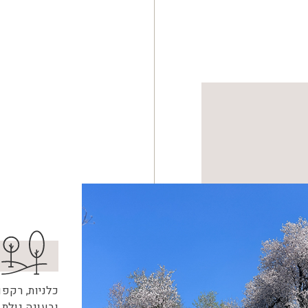
כלניות, רקפ
ובעונה גולת