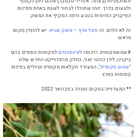
והאוכמניות (בעונה: אפריל-נובמבר) ומהם ניתן לקטוף
ולטעום בדרך. ינחו שתוכלו לבחור לשבת באחת מפינות
הפיקניק הפזורות בטבע היפה המקיף את המשק.
זה לא חלום. זה
פטל ארץ – משק שגיא
. יש להזמין מקום
מראש.
#שמשמקומית. היכנסו
לאינסטגרם
למקומות נוספים בהם
ביקרנו, לירן כוהנר ואני, כחלק מהפרוייקט החדש שלנו
"שמש מקומית"
, המעודד חקלאות מקומית וטיולים בפינות
קסומות בארץ.
** המעדנייה במקום נסגרה בפברואר 2022.