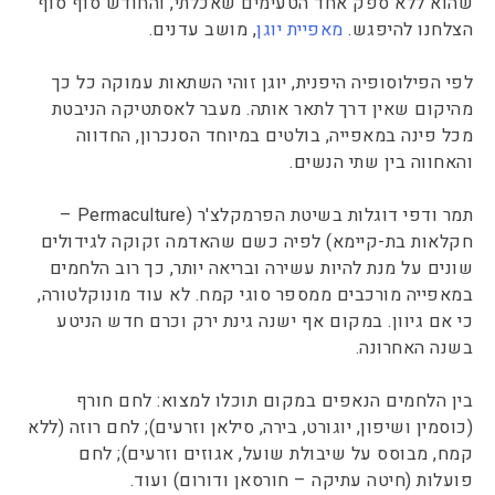
שהוא ללא ספק אחד הטעימים שאכלתי, והחודש סוף סוף
הצלחנו להיפגש.
מאפיית יוגן
, מושב עדנים.
לפי הפילוסופיה היפנית, יוגן זוהי השתאות עמוקה כל כך
מהיקום שאין דרך לתאר אותה. מעבר לאסתטיקה הניבטת
מכל פינה במאפייה, בולטים במיוחד הסנכרון, החדווה
והאחווה בין שתי הנשים.
תמר ודפי דוגלות בשיטת הפרמקלצ'ר (Permaculture –
חקלאות בת-קיימא) לפיה כשם שהאדמה זקוקה לגידולים
שונים על מנת להיות עשירה ובריאה יותר, כך רוב הלחמים
במאפייה מורכבים ממספר סוגי קמח. לא עוד מונוקלטורה,
כי אם גיוון. במקום אף ישנה גינת ירק וכרם חדש הניטע
בשנה האחרונה.
בין הלחמים הנאפים במקום תוכלו למצוא: לחם חורף
(כוסמין ושיפון, יוגורט, בירה, סילאן וזרעים); לחם רוזה (ללא
קמח, מבוסס על שיבולת שועל, אגוזים וזרעים); לחם
פועלות (חיטה עתיקה – חורסאן ודורום) ועוד.