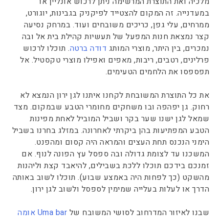
מלכיה ואת התוצרת המרשימה ניתן לרכוש אונליין או
במעדנייה. זה המקום להצטייד לפיקניק בגבינות, יוגורט,
ממרחים, עלי גפן, כריכים משובחים ועוד. במרחק נסיעה
קצר נמצאת חנות המפעל של תעשיות קהילת בית אל ובה
נמכרים, בין היתר, מוצרי המותג
דודה ברטה
. תוכלו לרכוש
פרלינים, רטבים, ריבות, מאפים ואפילו מוצרי טקסטיל. אל
תפספסו את הלחמים הטעימים.
את כל התוצרת המשובחת לקחנו איתנו לגן ירון הנמצא לא
רחוק. גן יפהפה ובו משחקים מחומרי הטבע שבמקום. מצד
שמאל לגן ישנו שער בקר ושביל המוביל לאחת מפינות
הטבע המפתיעות בהן ביקרתי לאחרונה. במזלג בחרנו בשביל
הימני הנכנס תחת העצים והמראה היה קסום ומהפנט.
המשכנו עד לצומת גדולה ובה ספסל עץ הפונה לנוף. אם
זמנכם בידכם תוכלו ללכת בשבילים, להיאבד קצת וליהנות
מהשקט (כך לפחות היה באמצע שבוע). תוכלו לשוב באותה
הדרך או לעלות בעלייה שמימין לספסל ולשוב לגן ירון.
שבנו לאיזור המדרחוב לסושי המשובח של
Uma bar אומה