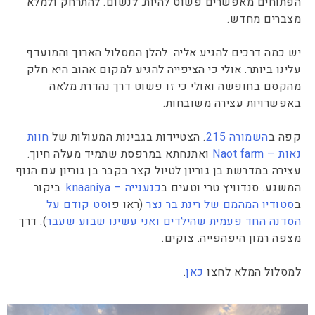
הפתוחים מאפשרים פשוט להיות. לנשום. להתרחק ולמלא
מצברים מחדש.
יש כמה דרכים להגיע אליה. להלן המסלול הארוך והמועדף
עלינו ביותר. אולי כי הציפייה להגיע למקום אהוב היא חלק
מהקסם בחופשה ואולי כי זו פשוט דרך נהדרת מלאה
באפשרויות עצירה משובחות.
קפה ב
השמורה 215
. הצטיידות בגבינות המעולות של
חוות
נאות – Naot farm
ואתנחתא במרפסת שתמיד מעלה חיוך.
עצירה במדרשת בן גוריון לטיול קצר בקבר בן גוריון עם הנוף
המשגע. סנדוויץ טרי וטעים ב
כנענייה – knaaniya
. ביקור
ב
סטודיו המהמם של רינת בר נצר
(ראו פ
וסט קודם על
הסדנה החד פעמית שהילדים ואני עשינו שבוע שעבר
). דרך
מצפה רמון היפהפייה. צוקים.
למסלול המלא לחצו
כאן
.