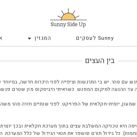
Sunny לעסקים
המגזין
א
בין העצים
גש עם סהר. יש בי התרגשות וציפייה לפני היכרות חדשה, במיוחד 
לה עד ההגעה למיקום המפגש. כשראיתי היביסקוס מזן שטרם פגשת
 לאגרופורסטרי. Sahar Shimon סהר שמעון, יזמית-חקלאית של הפרויקט. לפני שנתיים חזר
יסה היא טכניקה המשלבת עצים בתוך מערכת חקלאית ובכך יוצרת סי
החמות). כל גידול תורם ומשפר את תנאי הגידול של כלל המערכת.