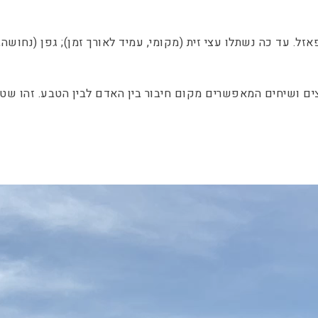
זל. עד כה נשתלו עצי זית (מקומי, עמיד לאורך זמן); גפן (נחושה
ים ושיחים המאפשרים מקום חיבור בין האדם לבין הטבע. זהו שטח