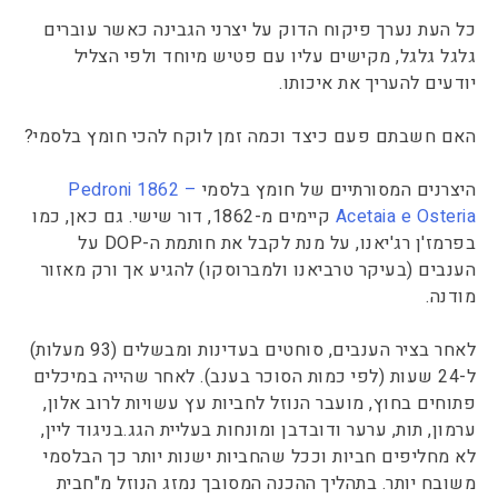
כל העת נערך פיקוח הדוק על יצרני הגבינה כאשר עוברים
גלגל גלגל, מקישים עליו עם פטיש מיוחד ולפי הצליל
יודעים להעריך את איכותו.
האם חשבתם פעם כיצד וכמה זמן לוקח להכי חומץ בלסמי?
היצרנים המסורתיים של חומץ בלסמי
Pedroni 1862 –
Acetaia e Osteria
קיימים מ-1862, דור שישי. גם כאן, כמו
בפרמז'ן רג'יאנו, על מנת לקבל את חותמת ה-DOP על
הענבים (בעיקר טרביאנו ולמברוסקו) להגיע אך ורק מאזור
מודנה.
לאחר בציר הענבים, סוחטים בעדינות ומבשלים (93 מעלות)
ל-24 שעות (לפי כמות הסוכר בענב). לאחר שהייה במיכלים
פתוחים בחוץ, מועבר הנוזל לחביות עץ עשויות לרוב אלון,
ערמון, תות, ערער ודובדבן ומונחות בעליית הגג.בניגוד ליין,
לא מחליפים חביות וככל שהחביות ישנות יותר כך הבלסמי
משובח יותר. בתהליך ההכנה המסובך נמזג הנוזל מ"חבית