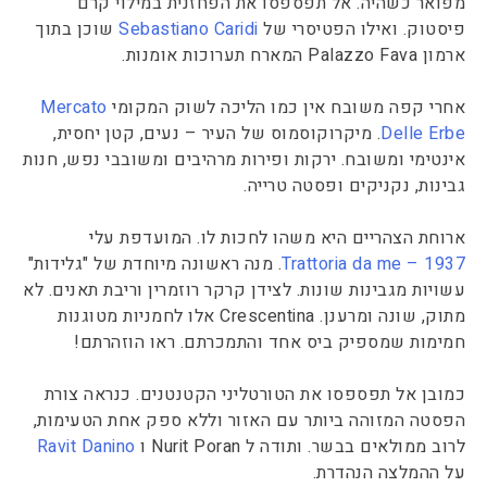
מפואר כשהיה. אל תפספסו את הפחזנית במילוי קרם
פיסטוק. ואילו הפטיסרי של
Sebastiano Caridi
שוכן בתוך
ארמון Palazzo Fava המארח תערוכות אומנות.
אחרי קפה משובח אין כמו הליכה לשוק המקומי
Mercato
Delle Erbe
. מיקרוקוסמוס של העיר – נעים, קטן יחסית,
אינטימי ומשובח. ירקות ופירות מרהיבים ומשובבי נפש, חנות
גבינות, נקניקים ופסטה טרייה.
ארוחת הצהריים היא משהו לחכות לו. המועדפת עלי
Trattoria da me – 1937
. מנה ראשונה מיוחדת של "גלידות"
עשויות מגבינות שונות. לצידן קרקר רוזמרין וריבת תאנים. לא
מתוק, שונה ומרענן. Crescentina אלו לחמניות מטוגנות
חמימות שמספיק ביס אחד והתמכרתם. ראו הוזהרתם!
כמובן אל תפספסו את הטורטליני הקטנטנים. כנראה צורת
הפסטה המזוהה ביותר עם האזור וללא ספק אחת הטעימות,
לרוב ממולאים בבשר. ותודה ל Nurit Poran ו
Ravit Danino
על ההמלצה הנהדרת.