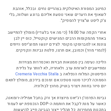
כמיטב המסורת האיטלקית בצהריים נחים. ובכלל, אוהבת
לשאוף את היעדים שאני נוסעת אליהם ברוגע ושלווה, בלי
צ'ק ליסט ש"צריך להספיק".
אחרי הקפה של 16:00 (כי מה אני בלעדיו) מומלץ להתיישב
באחד מהמקומות הרבים המגישים קוקטייל, כוס יין לבן
צוננת או למברוסקו מקומי. לצידם יוגשו תפוצ'יפס וזיתים
(לגמרי מוזר) וכמובן, אם תרצו, פלטת גבינות ונקניקים.
הליכה נעימה בין סמטאות חבויות ואכסדרות מצוירות
ומתיישבים לארוחת ערב. ולאחריה, לא לוותר על גלידת
הפיסטוק המלוח הנפלאה ב
Cremeria Vecchia Stalla
הסמוכה לכיכר סנטו סטפנו.אם זמנכם בידכם, מומלץ לתאם
יום סיור בחוות ויצרני בוטיק מחוץ לבולוניה.
גבינת הפרמז'ן רג'יאנו מיוצרת אך ורק בחבל אמיליה-רומאנה,
כאשר על מנת לקבל את חותמת ה-DOP הנכספת יש לעמוד
בתקנות מחמירות. כל תהליך ייצור הגבינה חייב להיעשות