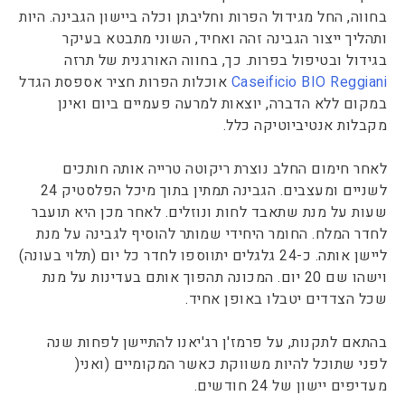
בחווה, החל מגידול הפרות וחליבתן וכלה ביישון הגבינה. היות
ותהליך ייצור הגבינה זהה ואחיד, השוני מתבטא בעיקר
בגידול ובטיפול בפרות. כך, בחווה האורגנית של תרזה
Caseificio BIO Reggiani
אוכלות הפרות חציר אספסת הגדל
במקום ללא הדברה, יוצאות למרעה פעמיים ביום ואינן
מקבלות אנטיביוטיקה כלל.
לאחר חימום החלב נוצרת ריקוטה טרייה אותה חותכים
לשניים ומעצבים. הגבינה תמתין בתוך מיכל הפלסטיק 24
שעות על מנת שתאבד לחות ונוזלים. לאחר מכן היא תועבר
לחדר המלח. החומר היחידי שמותר להוסיף לגבינה על מנת
ליישן אותה. כ-24 גלגלים יתווספו לחדר כל יום (תלוי בעונה)
וישהו שם 20 יום. המכונה תהפוך אותם בעדינות על מנת
שכל הצדדים יטבלו באופן אחיד.
בהתאם לתקנות, על פרמז'ן רג'יאנו להתיישן לפחות שנה
לפני שתוכל להיות משווקת כאשר המקומיים (ואני(
מעדיפים יישון של 24 חודשים.